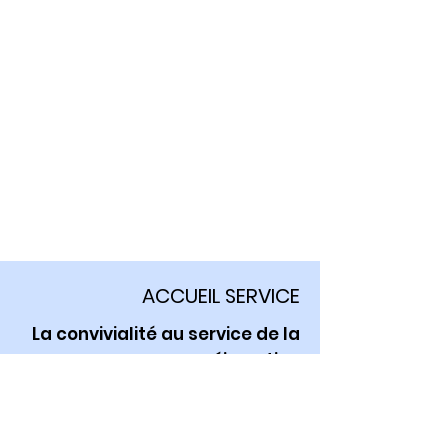
conservées les informations.
Comment vous protégez les
informations.
Modifications ou mises à jour de la
Politique de confidentialité.
Cliquez ici
pour des informations
plus détaillées sur comment
formuler votre politique de
confidentialité.
ACCUEIL SERVICE
La convivialité au service de la
réinsertion
E-mail :
siege@accueilservice.fr
Tél :
02 32 26 73 53