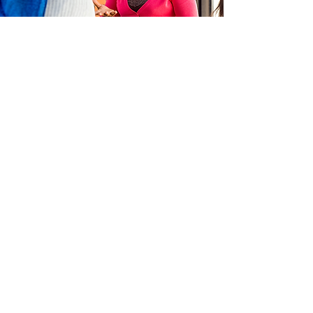
Rejoindre
nos ateliers
Je m'exprime
Je prends soin de moi
Je gère mon quotidien
Je bouge mon corps